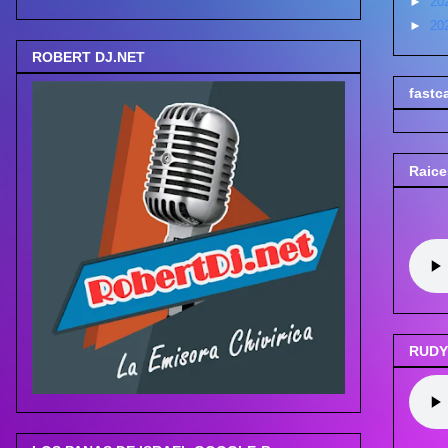
►
20
►
20
ROBERT DJ.NET
fastc
Raice
RUDY