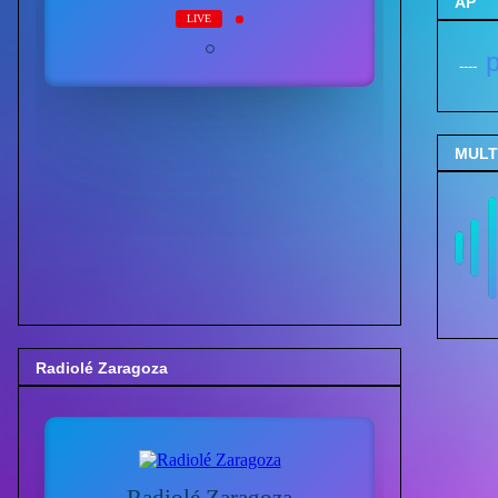
AP
p
----
MULTI
Radiolé Zaragoza