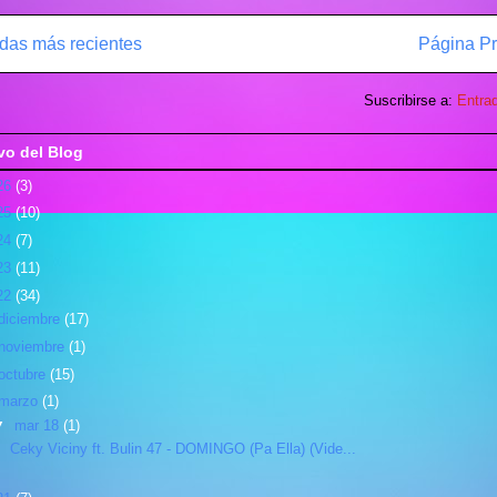
das más recientes
Página Pr
Suscribirse a:
Entra
vo del Blog
26
(3)
25
(10)
24
(7)
23
(11)
22
(34)
diciembre
(17)
noviembre
(1)
octubre
(15)
marzo
(1)
▼
mar 18
(1)
Ceky Viciny ft. Bulin 47 - DOMINGO (Pa Ella) (Vide...