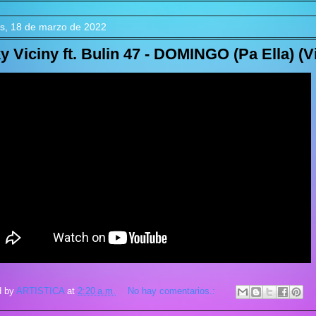
es, 18 de marzo de 2022
y Viciny ft. Bulin 47 - DOMINGO (Pa Ella) (Vi
d by
ARTISTICA
at
2:20 a.m.
No hay comentarios.: