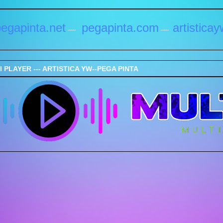
egapinta.net
pegapinta.com
artistica
----
----
 PLAYER --- ARTISTICA YW--PEGA PINTA