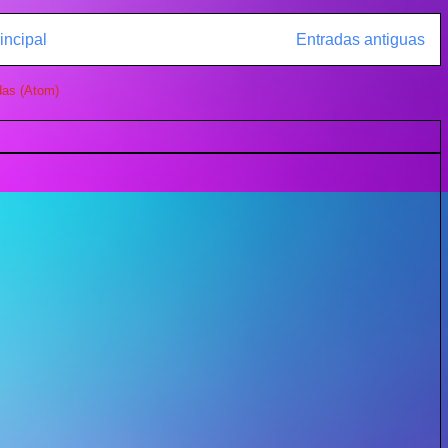
incipal
Entradas antiguas
das (Atom)