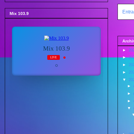
Entra
Mix 103.9
Archi
►
20
►
20
►
20
►
20
▼
20
►
►
►
▼