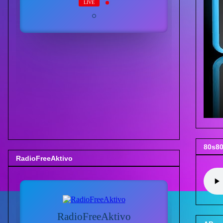
80s80
RadioFreeAktivo