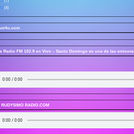
21
(7)
20
(4)
ast4u.com
s Radio FM 102.9 en Vivo – Santo Domingo es una de las emiso
 RUDYSIMO RADIO.COM