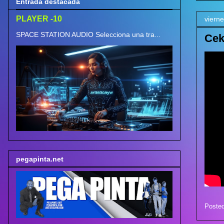
Entrada destacada
PLAYER -10
viern
SPACE STATION AUDIO Selecciona una tra...
Cek
pegapinta.net
Poste