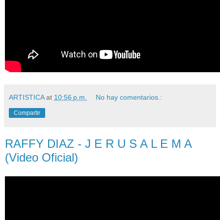
ARTISTICA
at
10:56 p.m.
No hay comentarios.:
Compartir
RAFFY DIAZ - J E R U S A L E M A
(Video Oficial)