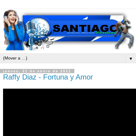
▼
jueves, 21 de enero de 2021
Raffy Diaz - Fortuna y Amor