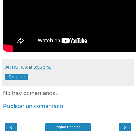
ARTISTICA
at
3:56 p.m.
Compartir
No hay comentarios.:
Publicar un comentario
‹
›
Página Principal