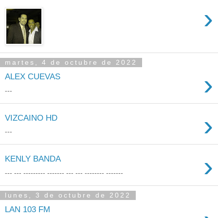
›
martes, 4 de octubre de 2022
›
ALEX CUEVAS
---
›
VIZCAINO HD
---
›
KENLY BANDA
--- --- --------- ------- --- --- -------- -------
lunes, 3 de octubre de 2022
LAN 103 FM